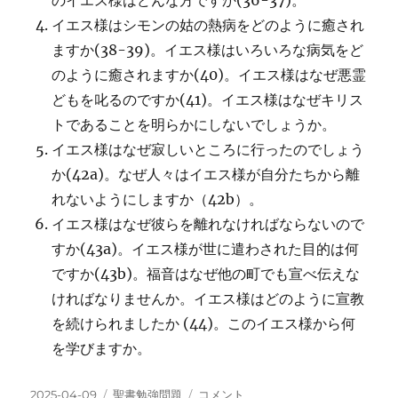
のイエス様はどんな方ですか(36-37)。
イエス様はシモンの姑の熱病をどのように癒され
ますか(38-39)。イエス様はいろいろな病気をど
のように癒されますか(40)。イエス様はなぜ悪霊
どもを叱るのですか(41)。イエス様はなぜキリス
トであることを明らかにしないでしょうか。
イエス様はなぜ寂しいところに行ったのでしょう
か(42a)。なぜ人々はイエス様が自分たちから離
れないようにしますか（42b）。
イエス様はなぜ彼らを離れなければならないので
すか(43a)。イエス様が世に遣わされた目的は何
ですか(43b)。福音はなぜ他の町でも宣べ伝えな
ければなりませんか。イエス様はどのように宣教
を続けられましたか (44)。このイエス様から何
を学びますか。
投
カ
20250202_2025
2025-04-09
聖書勉強問題
コメント