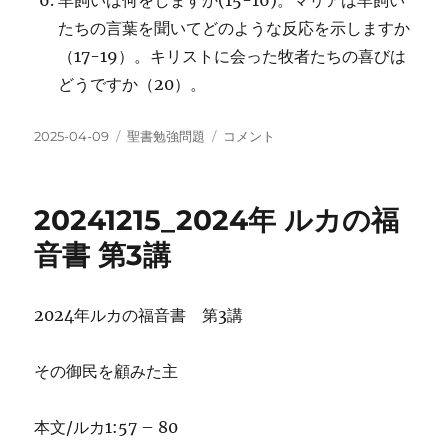
羊飼いは何をしますか(15-16)。マリアは羊飼い
たちの言葉を聞いてどのような反応を示しますか
（17-19）。キリストに会った牧者たちの喜びは
どうですか（20）。
投
カ
20241222_2024
2025-04-09
聖書勉強問題
コメント
稿
テ
年
日:
ゴ
ル
リ
カ
20241215_2024年 ルカの福
ー
の
福
音書 第3講
音
書
第
2024年ルカの福音書 第3講
4
講
に
その御民を顧みた主
本文/ルカ1:57 – 80