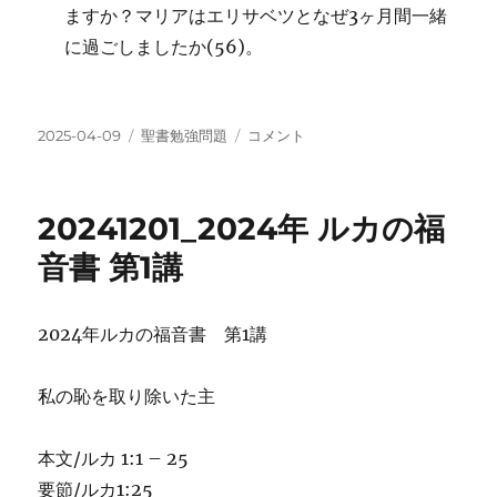
ますか？マリアはエリサベツとなぜ3ヶ月間一緒
に過ごしましたか(56)。
投
カ
20241208_2024
2025-04-09
聖書勉強問題
コメント
稿
テ
年
日:
ゴ
ル
リ
カ
20241201_2024年 ルカの福
ー
の
福
音書 第1講
音
書
第
2024年ルカの福音書 第1講
2
講
に
私の恥を取り除いた主
本文/ルカ 1:1 – 25
要節/ルカ1:25