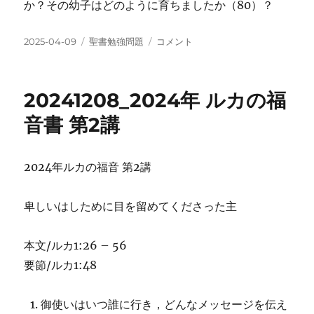
か？その幼子はどのように育ちましたか（80）？
投
カ
20241215_2024
2025-04-09
聖書勉強問題
コメント
稿
テ
年
日:
ゴ
ル
リ
カ
20241208_2024年 ルカの福
ー
の
福
音書 第2講
音
書
第
2024年ルカの福音 第2講
3
講
に
卑しいはしために目を留めてくださった主
本文/ルカ1:26 – 56
要節/ルカ1:48
御使いはいつ誰に行き，どんなメッセージを伝え