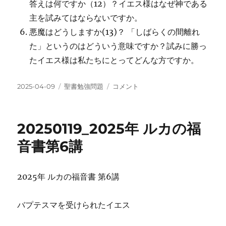
答えは何ですか（12）？イエス様はなぜ神である
主を試みてはならないですか。
悪魔はどうしますか(13)？ 「しばらくの間離れ
た」というのはどういう意味ですか？試みに勝っ
たイエス様は私たちにとってどんな方ですか。
投
カ
20250126_2025
2025-04-09
聖書勉強問題
コメント
稿
テ
年
日:
ゴ
ル
リ
カ
20250119_2025年 ルカの福
ー
の
福
音書第6講
音
書
第
2025年 ルカの福音書 第6講
7
講
に
バプテスマを受けられたイエス