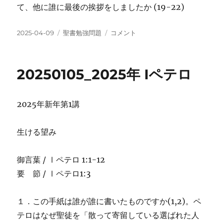
て、他に誰に最後の挨拶をしましたか (19-22)
投
カ
20250112_2025
2025-04-09
聖書勉強問題
コメント
稿
テ
年
日:
ゴ
II
リ
テ
20250105_2025年 Iペテロ
ー
モ
テ
に
2025年新年第1講
生ける望み
御言葉 / Ⅰペテロ 1:1-12
要 節 / Ⅰペテロ1:3
１．この手紙は誰が誰に書いたものですか(1,2)。ペ
テロはなぜ聖徒を「散って寄留している選ばれた人