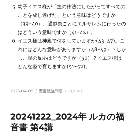
幼子イエス様が「主の律法にしたがってすべての
ことを成し遂げた」という意味はどうですか
（39-40）。過越祭ごとにエルサレムに行ったの
はどういう意味ですか（41-42）。
イエス様は神殿で何をしていますか(43-47)。こ
れにはどんな意味がありますか（48-49）？しか
し、親の反応はどうですか（50）？イエス様は
どんな姿で育ちますか(51-52)。
投
カ
20241229_2024
2025-04-09
聖書勉強問題
コメント
稿
テ
年
日:
ゴ
ル
リ
カ
20241222_2024年 ルカの福
ー
の
福
音書 第4講
音
書