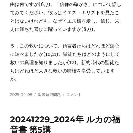
由は何ですか(6,7)。「信仰の確かさ」について話し
てみてください。彼らはイエス・キリストを見たこ
とはないけれども、なぜイエス様を愛し、信じ、栄
えに満ちた喜びに躍っていますか(8,9)。
５．この救いについて、預言者たちはどれほど熱心
に調べましたか(10,11)。聖徒たちはどのようにして
救いの真理を知りましたか(12)。新約時代の聖徒た
ちはどれほど大きな救いの特権を享受しています
か。
投
カ
20250105_2025
2025-04-09
聖書勉強問題
コメント
稿
テ
年
日:
ゴ
I
リ
ペ
20241229_2024年 ルカの福
ー
テ
ロ
音書 第5講
に