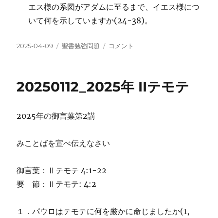
エス様の系図がアダムに至るまで、イエス様につ
いて何を示していますか(24-38)。
投
カ
20250119_2025
2025-04-09
聖書勉強問題
コメント
稿
テ
年
日:
ゴ
ル
リ
カ
20250112_2025年 IIテモテ
ー
の
福
音
2025年の御言葉第2講
書
第
6
みことばを宣べ伝えなさい
講
に
御言葉：Ⅱテモテ 4:1-22
要 節：Ⅱテモテ: 4:2
１．パウロはテモテに何を厳かに命じましたか(1,