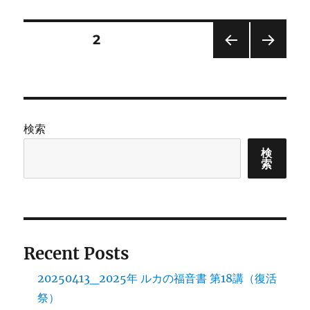
日:
ゴ
ル
リ
カ
ー
の
投
固定ページ
2
福
音
前の
次の
稿
書
ペー
ペー
第
ジ
ジ
の
1
講
検索
に
ペ
検
索
ー
ジ
送
Recent Posts
り
20250413_2025年 ルカの福音書 第18講（復活
祭）