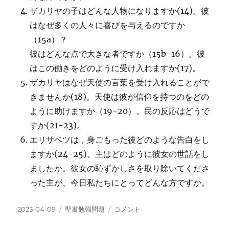
ザカリヤの子はどんな人物になりますか(14)。彼
はなぜ多くの人々に喜びを与えるのですか
（15a）？
彼はどんな点で大きな者ですか（15b-16）。彼
はこの働きをどのように受け入れますか(17)。
ザカリヤはなぜ天使の言葉を受け入れることがで
きませんか(18)。天使は彼が信仰を持つのをどの
ように助けますか（19-20）。民の反応はどうで
すか(21-23)。
エリサベツは，身ごもった後どのような告白をし
ますか(24-25)。主はどのように彼女の世話をし
ましたか。彼女の恥ずかしさを取り除いてくださ
った主が、今日私たちにとってどんな方ですか。
投
カ
20241201_2024
2025-04-09
聖書勉強問題
コメント
稿
テ
年