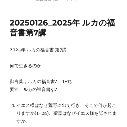
稿
テ
年
日:
ゴ
ル
リ
カ
20250126_2025年 ルカの福
ー
の
福
音書第7講
音
書
第
2025年 ルカの福音書 第7講
8
講
に
何で生きるのか
御言葉；ルカの福音書4：1-13
要節；ルカの福音書4:4
イエス様はなぜ荒野に出て行き、そこで何が起こ
りますか(1-2a)。聖霊はなぜイエス様を試されま
すか。