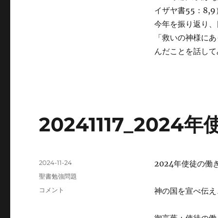
イザヤ書55：8
今年を振り返り、
「救いの神様にあ
んだことを話して
20241117_202
投
2024-11-24
2024年使徒の働
稿
カ
聖書勉強問題
日:
テ
20241117_2024
コメント
神の国を宣べ伝え
ゴ
年
リ
使
ー