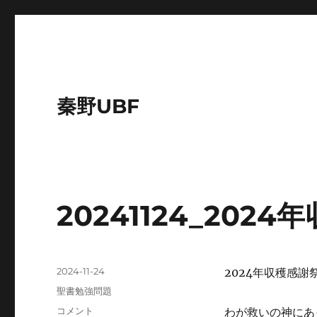
秦野UBF
20241124_202
投
2024-11-24
2024年収穫感謝
稿
カ
聖書勉強問題
日:
テ
20241124_2024
コメント
わが救いの神にあ