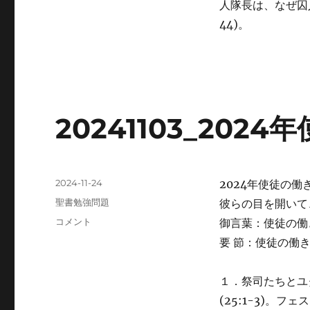
人隊長は、なぜ囚
44)。
20241103_202
投
2024-11-24
2024年使徒の働
稿
カ
聖書勉強問題
彼らの目を開いて
日:
テ
20241103_2024
コメント
御言葉：使徒の働き2
ゴ
年
要 節：使徒の働き2
リ
使
ー
徒
の
１．祭司たちとユ
働
(25:1-3)。
き