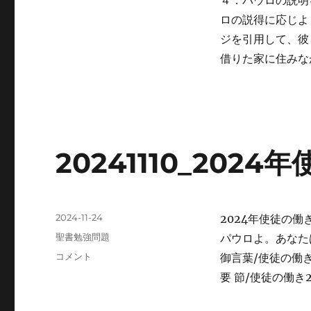
４．パウロの説明
ロの説得に応じよ
ジを引用して、彼
借りた家に住みな
20241110_202
投
2024-11-24
2024年使徒の働
稿
カ
聖書勉強問題
パウロよ。あなた
日:
テ
20241110_2024
コメント
御言葉/使徒の働き2
ゴ
年
要 節/使徒の働き2
リ
使
ー
徒