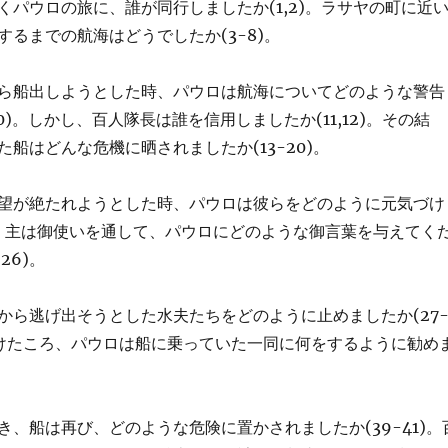
くパウロの旅に、誰が同行しましたか(1,2)。ラサヤの町に近
するまでの航海はどうでしたか(3-8)。
ら船出しようとした時、パウロは航海についてどのような警告
10)。しかし、百人隊長は誰を信用しましたか(11,12)。その結
船はどんな危機に晒されましたか(13-20)。
望が絶たれようとした時、パウロは彼らをどのように元気づけ
22)。主は御使いを通して、パウロにどのような御言葉を与えてく
26)。
から逃げ出そうとした水夫たちをどのように止めましたか(27
かけたころ、パウロは船に乗っていた一同に何をするように勧め
き、船は再び、どのような危険に置かされましたか(39-41)。