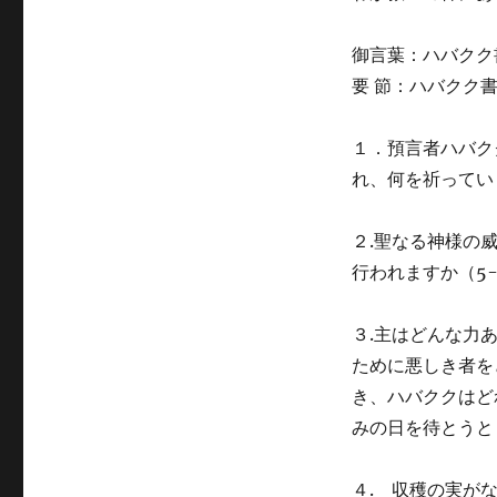
ゴ
年
リ
収
ー
御言葉：ハバクク書3
穫
感
要 節：ハバクク書3:
謝
祭
１．預言者ハバク
に
れ、何を祈ってい
２.聖なる神様の
行われますか（5-
３.主はどんな力あ
ために悪しき者を
き、ハバククはど
みの日を待とうとし
４. 収穫の実が