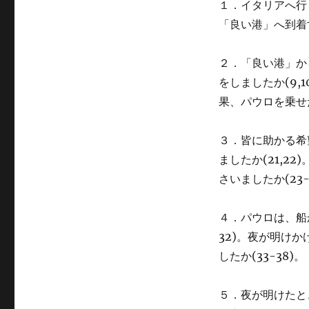
の
１．イタリアへ行
働
「良い港」へ到着
き
第
23
２．「良い港」か
講
をしましたか(9,
に
果、パウロを乗せた
３．皆に助かる希
ましたか(21,
さいましたか(23-
４．パウロは、船
32)。夜が明け
したか(33-38)。
５．夜が明けたと