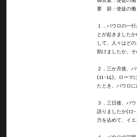
御言葉：使徒の働き2
徒
の
要 節：使徒の働き2
働
き
１．パウロの一行
第
24
とが起きましたか
講
して、人々はどの
に
助けましたか。そ
２．三か月後、パ
(11-14)。ロ
たとき、パウロに
３．三日後、パウ
語りましたか(17
力を込めて、イエ